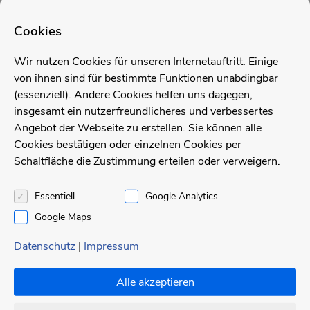
Durch den Einsatz vollautomatischer
Cookies
Bandsägen können wir Ihnen kostengünstige
Sägezuschnitte aus Rund- oder Flachmaterial
Wir nutzen Cookies für unseren Internetauftritt. Einige
nach ihren Wünschen anbieten. Fragen Sie
von ihnen sind für bestimmte Funktionen unabdingbar
(essenziell). Andere Cookies helfen uns dagegen,
hierzu einfach Ihren Bedarf an.
insgesamt ein nutzerfreundlicheres und verbessertes
Angebot der Webseite zu erstellen. Sie können alle
Cookies bestätigen oder einzelnen Cookies per
Schaltfläche die Zustimmung erteilen oder verweigern.
Essentiell
Google Analytics
Google Maps
Datenschutz
|
Impressum
Kontakt
Alle akzeptieren