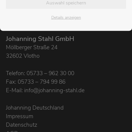
Auswahl speichern
Details anzeigen
Johanning Stahl GmbH
Möllberger Straße 24
32602 Vlotho
Telefon: 05733 – 962 30 00
Fax: 05733 – 794 99 86
E-Mail: info@johanning-stahl.de
Johanning Deutschland
Impressum
Datenschutz